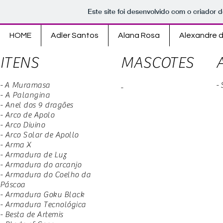
Este site foi desenvolvido com o criador d
HOME
Adler Santos
Alana Rosa
Alexandre 
ITENS
MASCOTES
-
A Muramasa
- 
-
- A Palangina
- Anel dos 9 dragões
- Arco de Apolo
- Arco Divino
- Arco Solar de Apollo
- Arma X
- Armadura de Luz
- Armadura do arcanjo
- Armadura do Coelho da
Páscoa
- Armadura Goku Black
- Armadura Tecnológica
- Besta de Artemis